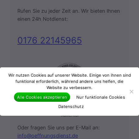
Rufen Sie zu jeder Zeit an. Wir bieten Ihnen
einen 24h Notdienst:
0176 22145965
Wir nutzen Cookies auf unserer Website. Einige von ihnen sind
funktional erforderlich, während andere uns helfen, die
Website zu verbessern.
Alle Cookies akzeptieren
Nur funktionale Cookies
Datenschutz
24 Stunden Notdienst
Kaltental
Oder fragen Sie uns per E-Mail an:
info@oeffnungsdienst.de